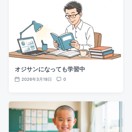
d
e
a
n
t
t
e
s
オジサンになっても学習中
2026年3月18日
0
P
C
o
o
s
m
t
m
d
e
a
n
t
t
e
s