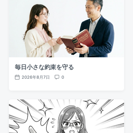
毎日小さな約束を守る
2026年8月7日
0
P
C
o
o
s
m
t
m
d
e
a
n
t
t
e
s