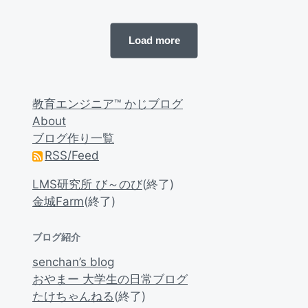
t
m
d
e
Load more
a
n
t
t
e
s
教育エンジニア™ かじブログ
About
ブログ作り一覧
RSS/Feed
LMS研究所 び～のび
(終了)
金城Farm
(終了)
ブログ紹介
senchan’s blog
おやまー 大学生の日常ブログ
たけちゃんねる
(終了)