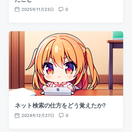
2025年11月23日
0
P
C
o
o
s
m
t
m
d
e
a
n
t
t
e
s
ネット検索の仕方をどう覚えたか?
2024年12月27日
0
P
C
o
o
s
m