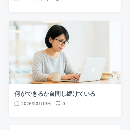
P
C
o
o
s
m
t
m
d
e
a
n
t
t
e
s
何ができるか自問し続けている
2026年3月19日
0
P
C
o
o
s
m
t
m