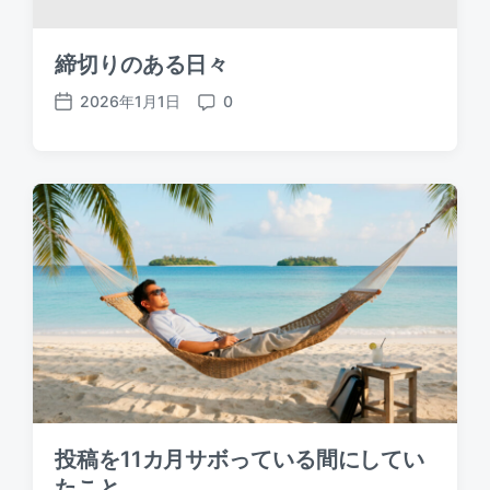
締切りのある日々
2026年1月1日
0
P
C
o
o
s
m
t
m
d
e
a
n
t
t
e
s
投稿を11カ月サボっている間にしてい
たこと