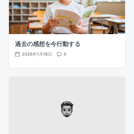
過去の感想を今行動する
2026年1月18日
0
P
C
o
o
s
m
t
m
d
e
a
n
t
t
e
s