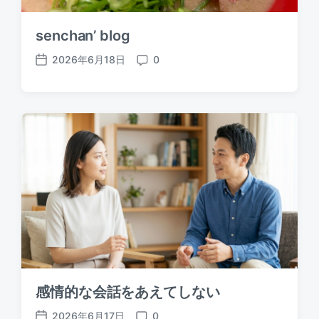
senchan’ blog
2026年6月18日
0
P
C
o
o
s
m
t
m
d
e
a
n
t
t
e
s
感情的な会話をあえてしない
2026年6月17日
0