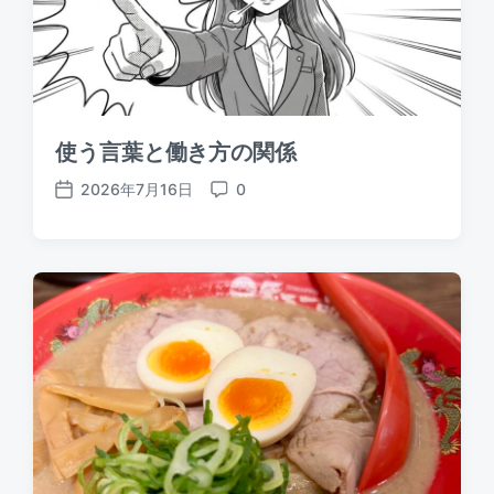
使う言葉と働き方の関係
2026年7月16日
0
P
C
o
o
s
m
t
m
d
e
a
n
t
t
e
s