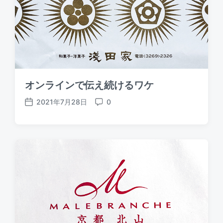
オンラインで伝え続けるワケ
2021年7月28日
0
P
C
o
o
s
m
t
m
d
e
a
n
t
t
e
s