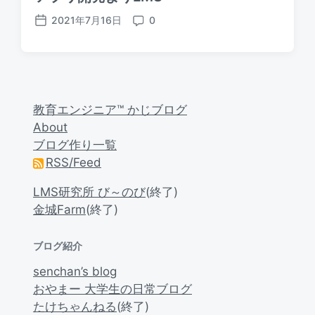
2021年7月16日
0
P
C
o
o
s
m
t
m
d
e
a
n
教育エンジニア™ かじブログ
t
t
About
e
s
ブログ作り一覧
RSS/Feed
LMS研究所 び～のび
(終了)
金城Farm
(終了)
ブログ紹介
senchan’s blog
おやまー 大学生の日常ブログ
たけちゃんねる
(終了)