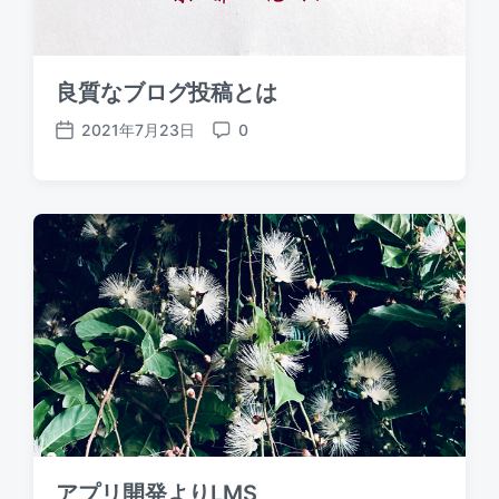
良質なブログ投稿とは
2021年7月23日
0
P
C
o
o
s
m
t
m
d
e
a
n
t
t
e
s
アプリ開発よりLMS