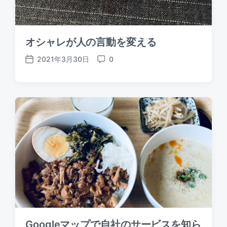
オシャレが人の言動を変える
2021年3月30日
0
P
C
o
o
s
m
t
m
d
e
a
n
t
t
e
s
Googleマップで自社のサービスを知ら