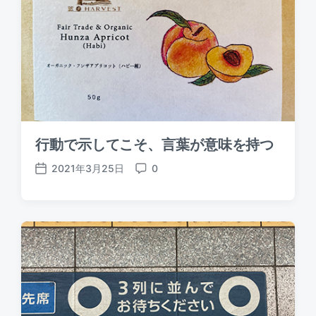
t
t
e
s
行動で示してこそ、言葉が意味を持つ
2021年3月25日
0
P
C
o
o
s
m
t
m
d
e
a
n
t
t
e
s