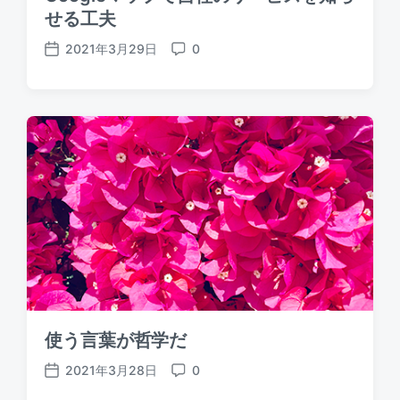
せる工夫
2021年3月29日
0
P
C
o
o
s
m
t
m
d
e
a
n
t
t
e
s
使う言葉が哲学だ
2021年3月28日
0
P
C
o
o