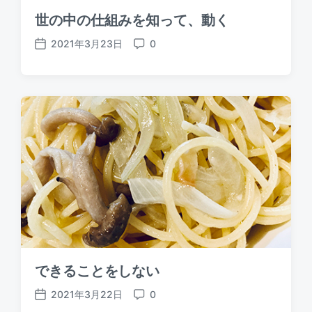
世の中の仕組みを知って、動く
2021年3月23日
0
P
C
o
o
s
m
t
m
d
e
a
n
t
t
e
s
できることをしない
2021年3月22日
0
P
C