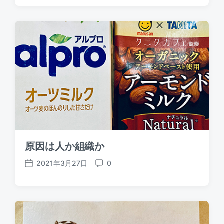
s
m
t
m
d
e
a
n
t
t
e
s
原因は人か組織か
2021年3月27日
0
P
C
o
o
s
m
t
m
d
e
a
n