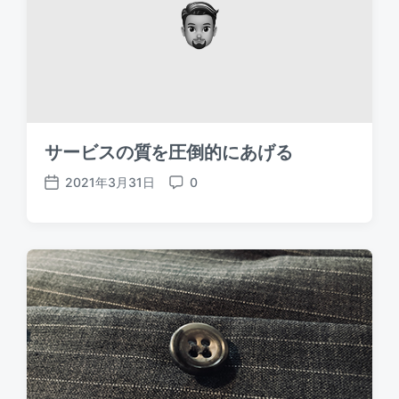
サービスの質を圧倒的にあげる
2021年3月31日
0
P
C
o
o
s
m
t
m
d
e
a
n
t
t
e
s