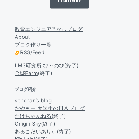
Load more
a
n
t
t
e
s
教育エンジニア™ かじブログ
About
ブログ作り一覧
RSS/Feed
LMS研究所 び～のび
(終了)
金城Farm
(終了)
ブログ紹介
senchan’s blog
おやまー 大学生の日常ブログ
たけちゃんねる
(終了)
Onigiri Sky
(終了)
あるこだいありぃ
(終了)