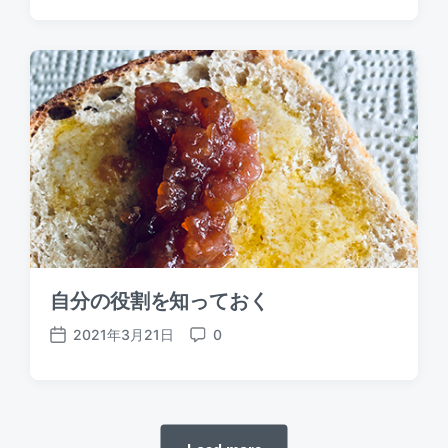
o
o
s
m
t
m
d
e
a
n
t
t
e
s
自分の役割を知っておく
2021年3月21日
0
P
C
o
o
s
m
t
m
d
e