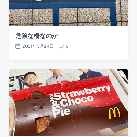
危険な橋なのか
2021年3月24日
0
P
C
o
o
s
m
t
m
d
e
a
n
t
t
e
s