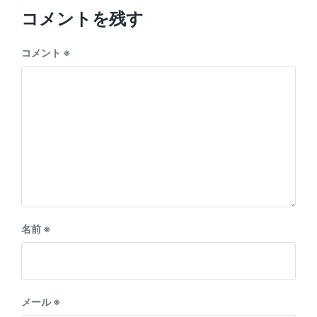
t
u
p
コメントを残す
s
o
p
s
o
コメント
※
t
s
:
t
:
名前
※
メール
※