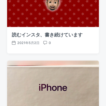
読むインスタ、書き続けています
2021年5月2日
0
P
C
o
o
s
m
t
m
d
e
a
n
t
t
e
s