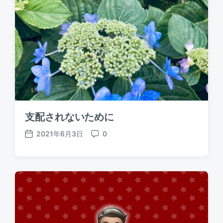
支配されないために
2021年6月3日
0
P
C
o
o
s
m
t
m
d
e
a
n
t
t
e
s