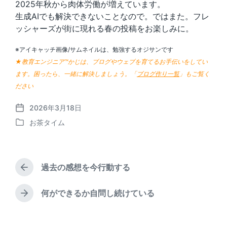
2025年秋から肉体労働が増えています。
生成AIでも解決できないことなので。ではまた。フレ
ッシャーズが街に現れる春の投稿をお楽しみに。
※アイキャッチ画像/サムネイルは、勉強するオジサンです
★教育エンジニア™かじは、ブログやウェブを育てるお手伝いをしてい
ます。困ったら、一緒に解決しましょう。「
ブログ作り一覧
」もご覧く
ださい
2026年3月18日
P
お茶タイム
o
P
s
o
t
s
d
t
a
過去の感想を今行動する
e
P
t
d
r
e
i
e
何ができるか自問し続けている
N
v
n
e
i
x
o