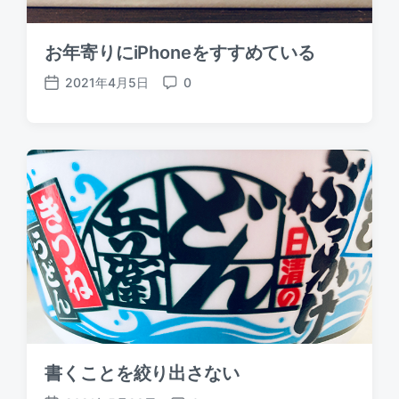
お年寄りにiPhoneをすすめている
2021年4月5日
0
P
C
o
o
s
m
t
m
d
e
a
n
t
t
e
s
書くことを絞り出さない