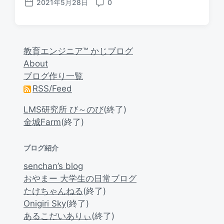
2021年5月28日
0
P
C
o
o
s
m
t
m
d
e
教育エンジニア™ かじブログ
a
n
About
t
t
ブログ作り一覧
e
s
RSS/Feed
LMS研究所 び～のび
(終了)
金城Farm
(終了)
ブログ紹介
senchan’s blog
おやまー 大学生の日常ブログ
たけちゃんねる
(終了)
Onigiri Sky
(終了)
あるこだいありぃ
(終了)