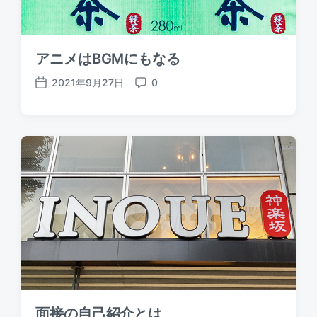
アニメはBGMにもなる
2021年9月27日
0
P
C
o
o
s
m
t
m
d
e
a
n
t
t
e
s
面接の自己紹介とは