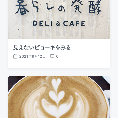
e
s
見えないビョーキをみる
2021年9月12日
0
P
C
o
o
s
m
t
m
d
e
a
n
t
t
e
s