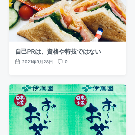
自己PRは、資格や特技ではない
2021年9月28日
0
P
C
o
o
s
m
t
m
d
e
a
n
t
t
e
s