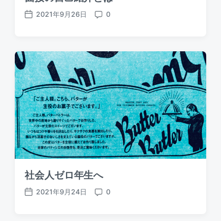
2021年9月26日
0
P
C
o
o
s
m
t
m
d
e
a
n
t
t
e
s
社会人ゼロ年生へ
2021年9月24日
0
P
C
o
o
s
m