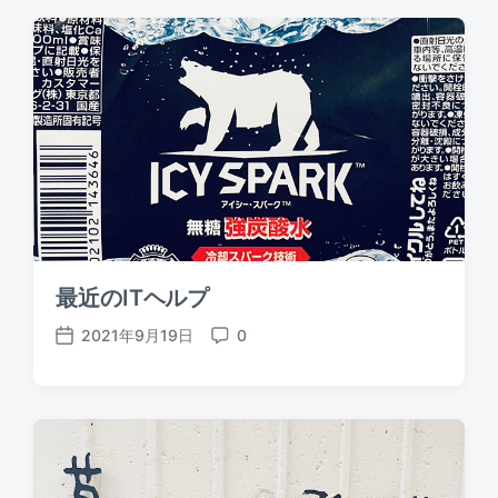
t
m
d
e
a
n
t
t
e
s
最近のITヘルプ
2021年9月19日
0
P
C
o
o
s
m
t
m
d
e
a
n
t
t