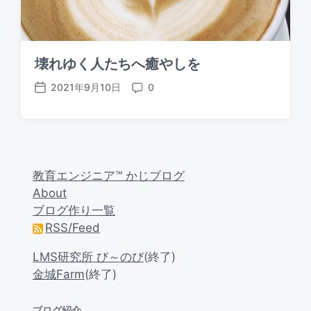
壊れゆく人たちへ癒やしを
2021年9月10日
0
P
C
o
o
s
m
t
m
d
e
a
n
教育エンジニア™ かじブログ
t
t
About
e
s
ブログ作り一覧
RSS/Feed
LMS研究所 び～のび
(終了)
金城Farm
(終了)
ブログ紹介